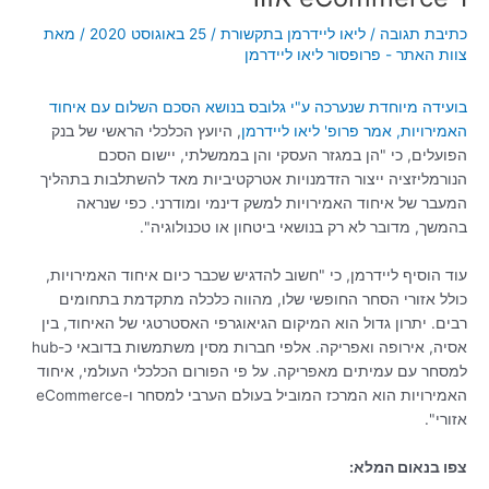
כתיבת תגובה
/
ליאו ליידרמן בתקשורת
/
25 באוגוסט 2020
/ מאת
צוות האתר - פרופסור ליאו ליידרמן
בועידה מיוחדת שנערכה ע"י גלובס בנושא הסכם השלום עם איחוד
האמירויות, אמר פרופ' ליאו ליידרמן
, היועץ הכלכלי הראשי של בנק
הפועלים, כי "הן במגזר העסקי והן בממשלתי, יישום הסכם
הנורמליזציה ייצור הזדמנויות אטרקטיביות מאד להשתלבות בתהליך
המעבר של איחוד האמירויות למשק דינמי ומודרני. כפי שנראה
בהמשך, מדובר לא רק בנושאי ביטחון או טכנולוגיה".
עוד הוסיף ליידרמן, כי "חשוב להדגיש שכבר כיום איחוד האמירויות,
כולל אזורי הסחר החופשי שלו, מהווה כלכלה מתקדמת בתחומים
רבים. יתרון גדול הוא המיקום הגיאוגרפי האסטרטגי של האיחוד, בין
אסיה, אירופה ואפריקה. אלפי חברות מסין משתמשות בדובאי כ-hub
למסחר עם עמיתים מאפריקה. על פי הפורום הכלכלי העולמי, איחוד
האמירויות הוא המרכז המוביל בעולם הערבי למסחר ו-eCommerce
אזורי".
צפו בנאום המלא: