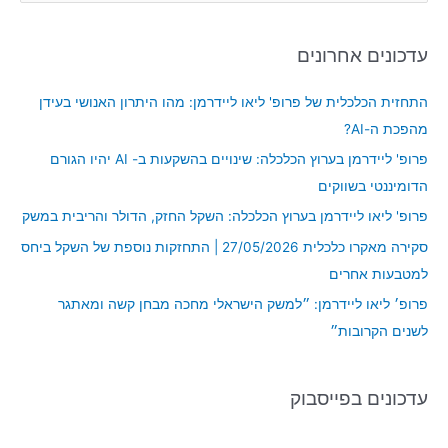
e
a
עדכונים אחרונים
r
c
התחזית הכלכלית של פרופ' ליאו ליידרמן: מהו היתרון האנושי בעידן
h
מהפכת ה-AI?
f
פרופ' ליידרמן בערוץ הכלכלה: שינויים בהשקעות ב- AI יהיו הגורם
o
הדומיננטי בשווקים
r
פרופ' ליאו ליידרמן בערוץ הכלכלה: השקל החזק, הדולר והריבית במשק
:
סקירה מאקרו כלכלית 27/05/2026 | התחזקות נוספת של השקל ביחס
למטבעות אחרים
פרופ׳ ליאו ליידרמן: ״למשק הישראלי מחכה מבחן קשה ומאתגר
לשנים הקרובות״
עדכונים בפייסבוק