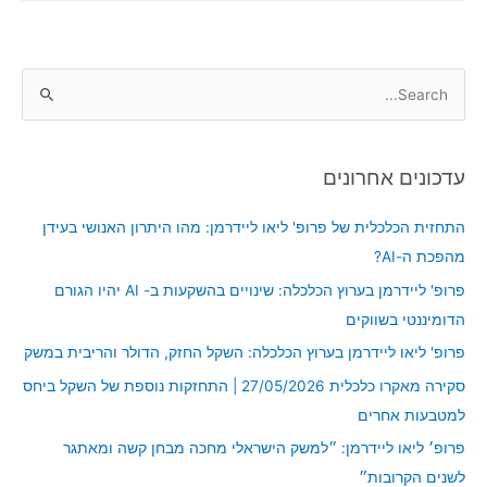
S
e
a
עדכונים אחרונים
r
c
התחזית הכלכלית של פרופ' ליאו ליידרמן: מהו היתרון האנושי בעידן
h
מהפכת ה-AI?
f
פרופ' ליידרמן בערוץ הכלכלה: שינויים בהשקעות ב- AI יהיו הגורם
o
הדומיננטי בשווקים
r
פרופ' ליאו ליידרמן בערוץ הכלכלה: השקל החזק, הדולר והריבית במשק
:
סקירה מאקרו כלכלית 27/05/2026 | התחזקות נוספת של השקל ביחס
למטבעות אחרים
פרופ׳ ליאו ליידרמן: ״למשק הישראלי מחכה מבחן קשה ומאתגר
לשנים הקרובות״