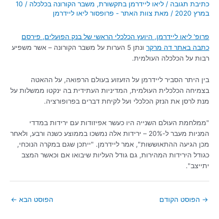
כתיבת תגובה
/
ליאו ליידרמן בתקשורת
,
משבר הקורונה בכלכלה
/
10
במרץ 2020
/ מאת
צוות האתר - פרופסור ליאו ליידרמן
פרופ' ליאו ליידרמן, היועץ הכלכלי הראשי של בנק הפועלים, פירסם
כתבה באתר דה מרקר
ונתן 5 הערות על משבר הקורונה – אשר משפיע
רבות על הכלכלה העולמית.
בין היתר הסביר ליידרמן על הזעזוע בעולם הרפואה, על ההאטה
בצמיחה הכלכלית העולמית, המדיניות העתידית בה ינקטו ממשלות על
מנת לרסן את הנזק הכלכלי ועל לקיחת דברים בפרופורציה.
"ממלחמת העולם השנייה היו כעשר אפיזודות עם ירידות במדדי
המניות מעבר ל-20% – ירידות אלה נמשכו בממוצע כשנה ורבע, ולאחר
מכן הגיעה ההתאוששות", אמר ליידרמן. "ייתכן שגם במקרה הנוכחי,
כגודל הירידות המהירות, גם גודל העליות שיבואו אם וכאשר המצב
יתייצב".
→
הפוסט הקודם
הפוסט הבא
←