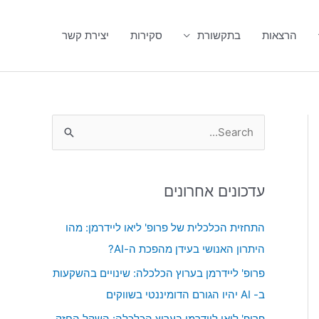
הרצאות
בתקשורת
סקירות
יצירת קשר
S
e
a
עדכונים אחרונים
r
c
התחזית הכלכלית של פרופ' ליאו ליידרמן: מהו
h
היתרון האנושי בעידן מהפכת ה-AI?
f
פרופ' ליידרמן בערוץ הכלכלה: שינויים בהשקעות
o
ב- AI יהיו הגורם הדומיננטי בשווקים
r
פרופ' ליאו ליידרמן בערוץ הכלכלה: השקל החזק,