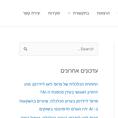
הרצאות
בתקשורת
סקירות
יצירת קשר
S
e
a
עדכונים אחרונים
r
c
התחזית הכלכלית של פרופ' ליאו ליידרמן: מהו
h
היתרון האנושי בעידן מהפכת ה-AI?
f
פרופ' ליידרמן בערוץ הכלכלה: שינויים בהשקעות
o
ב- AI יהיו הגורם הדומיננטי בשווקים
r
פרופ' ליאו ליידרמן בערוץ הכלכלה: השקל החזק,