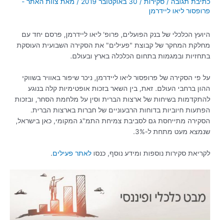
כתיבת תגובה
/
סקירות
/
30 באוקטובר 2019
/ מאת
צוות האתר -
פרופסור ליאו ליידרמן
היועץ הכלכלי של בנק הפועלים, פרופ' ליאו ליידרמן, פרסם יחד עם
מחלקת המחקר של קבוצת "פעילים" את הסקירה השבועית העוסקת
בתחזיות ובמגמות בתחום הכלכלה בארץ ובעולם.
על פי הסקירה של פרופסור ליאו ליידרמן, ניכר שיפור באוויר בשווקי
ההון ברחבי העולם. זאת, בין השאר בזכות אופטימיות קלה בנוגע
להתקדמות בשיחות של ארצות הברית וסין על מלחמת הסחר, ובזכות
הפתעות חיוביות בדוחות הרבעוניים של חברות בארצות הברית.
הסקירה מתייחסת גם לסביבת צמיחת התמ"ג המקומי, כאן בישראל,
שנמצא מעט מתחת ל-3%.
לקריאת סקירות נוספות ומידע נוסף, כנסו
לאתר פעילים
.