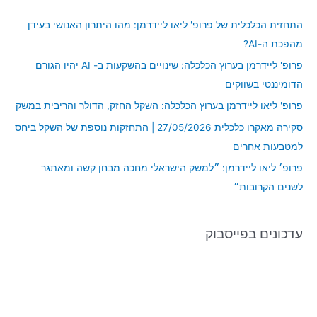
c
התחזית הכלכלית של פרופ' ליאו ליידרמן: מהו היתרון האנושי בעידן
h
מהפכת ה-AI?
f
פרופ' ליידרמן בערוץ הכלכלה: שינויים בהשקעות ב- AI יהיו הגורם
o
הדומיננטי בשווקים
r
פרופ' ליאו ליידרמן בערוץ הכלכלה: השקל החזק, הדולר והריבית במשק
:
סקירה מאקרו כלכלית 27/05/2026 | התחזקות נוספת של השקל ביחס
למטבעות אחרים
פרופ׳ ליאו ליידרמן: ״למשק הישראלי מחכה מבחן קשה ומאתגר
לשנים הקרובות״
עדכונים בפייסבוק