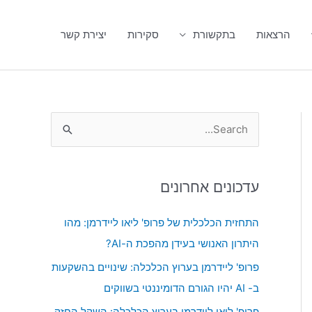
הרצאות
בתקשורת
סקירות
יצירת קשר
S
e
a
עדכונים אחרונים
r
c
התחזית הכלכלית של פרופ' ליאו ליידרמן: מהו
h
היתרון האנושי בעידן מהפכת ה-AI?
f
פרופ' ליידרמן בערוץ הכלכלה: שינויים בהשקעות
o
ב- AI יהיו הגורם הדומיננטי בשווקים
r
פרופ' ליאו ליידרמן בערוץ הכלכלה: השקל החזק,