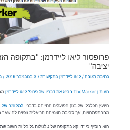
פרופסור ליאו ליידרמן: "בתקופה 
יציבה"
כתיבת תגובה
/
ליאו ליידרמן בתקשורת
/
3 בנובמבר 2019
/ 
העיתון TheMarker הביא את דבריו של פרופ' ליאו ליידרמן
מהמ
היועץ הכלכלי של בנק הפועלים התייחס בדבריו
למקומה של י
מההתפתחויות, אך סביבת הצמיחה הריאלית צפויה להישאר בין 2.5% ל-3%, כלומר מעל לצמיחת המשקים המפותח
הוא הוסיף כי "דווקא בתקופה של טלטלות גלובליות חשוב שת