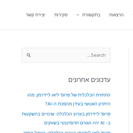
הרצאות
בתקשורת
סקירות
יצירת קשר
S
e
a
עדכונים אחרונים
r
c
התחזית הכלכלית של פרופ' ליאו ליידרמן: מהו
h
היתרון האנושי בעידן מהפכת ה-AI?
f
פרופ' ליידרמן בערוץ הכלכלה: שינויים בהשקעות
o
ב- AI יהיו הגורם הדומיננטי בשווקים
r
פרופ' ליאו ליידרמן בערוץ הכלכלה: השקל החזק,