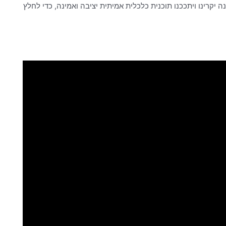
יקרינו ויתככנו תוכנית כלכלית אמיתית יציבה ואמינה, כדי לחלץ