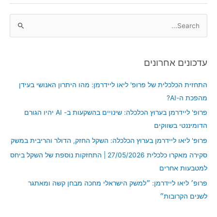
S
e
a
עדכונים אחרונים
r
c
התחזית הכלכלית של פרופ' ליאו ליידרמן: מהו היתרון האנושי בעידן
h
מהפכת ה-AI?
f
פרופ' ליידרמן בערוץ הכלכלה: שינויים בהשקעות ב- AI יהיו הגורם
o
הדומיננטי בשווקים
r
פרופ' ליאו ליידרמן בערוץ הכלכלה: השקל החזק, הדולר והריבית במשק
:
סקירה מאקרו כלכלית 27/05/2026 | התחזקות נוספת של השקל ביחס
למטבעות אחרים
פרופ׳ ליאו ליידרמן: ״למשק הישראלי מחכה מבחן קשה ומאתגר
לשנים הקרובות״