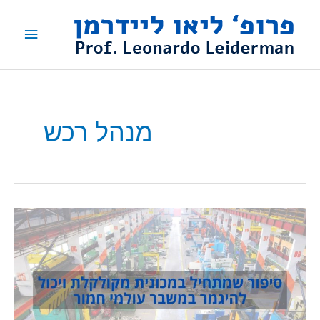
ילוג
תפריט
תוכן
ראשי
מנהל רכש
האזינו:
פרופ'
ליידרמן
דן
בפודקאסט
הארץ
על