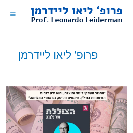
ילוג
תפריט
תוכן
ראשי
פרופ' ליאו ליידרמן
פרופ'
ליידרמן
בפודקאסט
"הצוללת"
של
גלובס:
"יש