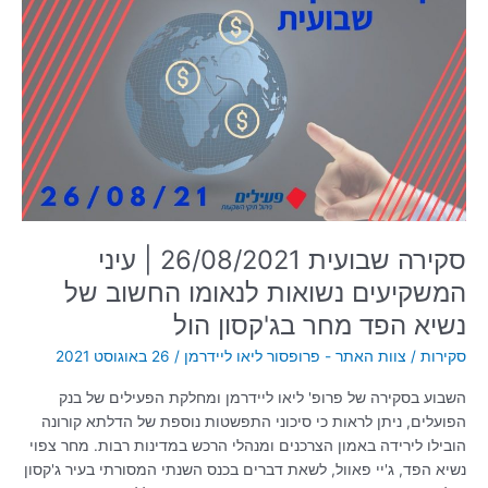
שבועית
26/08/2021
|
עיני
המשקיעים
נשואות
לנאומו
החשוב
של
נשיא
הפד
סקירה שבועית 26/08/2021 | עיני
מחר
המשקיעים נשואות לנאומו החשוב של
בג'קסון
הול
נשיא הפד מחר בג'קסון הול
סקירות
/
צוות האתר - פרופסור ליאו ליידרמן
/
26 באוגוסט 2021
השבוע בסקירה של פרופ' ליאו ליידרמן ומחלקת הפעילים של בנק
הפועלים, ניתן לראות כי סיכוני התפשטות נוספת של הדלתא קורונה
הובילו לירידה באמון הצרכנים ומנהלי הרכש במדינות רבות. מחר צפוי
נשיא הפד, ג'יי פאוול, לשאת דברים בכנס השנתי המסורתי בעיר ג'קסון