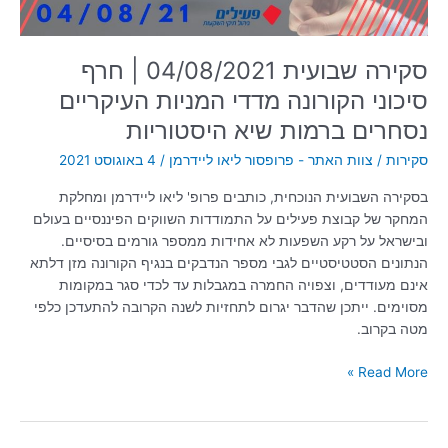
העיקריים
נסחרים
ברמות
סקירה שבועית 04/08/2021 | חרף
שיא
סיכוני הקורונה מדדי המניות העיקריים
היסטוריות
נסחרים ברמות שיא היסטוריות
סקירות
/
צוות האתר - פרופסור ליאו ליידרמן
/
4 באוגוסט 2021
בסקירה השבועית הנוכחית, כותבים פרופ' ליאו ליידרמן ומחלקת
המחקר של קבוצת פעילים על התמודדות השווקים הפיננסיים בעולם
ובישראל על רקע השפעות לא אחידות ממספר גורמים בסיסיים.
הנתונים הסטטיסטיים לגבי מספר הנדבקים בנגיף הקורונה מזן דלתא
אינם מעודדים, וצפויה החמרה במגבלות עד לכדי סגר במקומות
מסוימים. ייתכן שהדבר יגרום לתחזיות לשנה הקרובה להתעדכן כלפי
מטה בקרוב.
Read More »