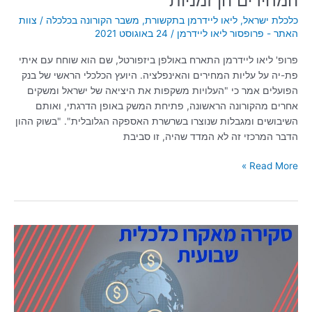
המחירים הן זמניות"
כלכלת ישראל
,
ליאו ליידרמן בתקשורת
,
משבר הקורונה בכלכלה
/
צוות
האתר - פרופסור ליאו ליידרמן
/
24 באוגוסט 2021
פרופ' ליאו ליידרמן התארח באולפן ביזפורטל, שם הוא שוחח עם איתי
פת-יה על עליות המחירים והאינפלציה. היועץ הכלכלי הראשי של בנק
הפועלים אמר כי "העלויות משקפות את היציאה של ישראל ומשקים
אחרים מהקורונה הראשונה, פתיחת המשק באופן הדרגתי, ואותם
השיבושים ומגבלות שנוצרו בשרשרת האספקה הגלובלית". "בשוק ההון
הדבר המרכזי זה לא המדד שהיה, זו סביבת
Read More »
סקירה
שבועית
10/08/2021
|
עד
כה