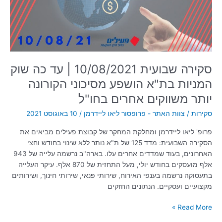
שוק
המניות
בת"א
הושפע
מסיכוני
הקורונה
סקירה שבועית 10/08/2021 | עד כה שוק
יותר
המניות בת"א הושפע מסיכוני הקורונה
משווקים
אחרים
יותר משווקים אחרים בחו"ל
בחו"ל
סקירות
/
צוות האתר - פרופסור ליאו ליידרמן
/
10 באוגוסט 2021
פרופ' ליאו ליידרמן ומחלקת המחקר של קבוצת פעילים מביאים את
הסקירה השבועית: מדד 125 של ת"א נותר ללא שינוי בחודש וחצי
האחרונים, בעוד שמדדים אחרים עלו. בארה"ב נרשמה עלייה של 943
אלף מועסקים בחודש יולי, מעל התחזית של 870 אלף. עיקר העלייה
בתעסוקה נרשמה בענפי האירוח, שירותי פנאי, שירותי חינוך, ושירותים
מקצועיים ועסקיים. הנתונים החזקים
Read More »