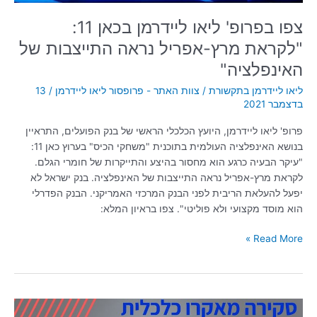
של
האינפלציה"
צפו בפרופ' ליאו ליידרמן בכאן 11:
"לקראת מרץ-אפריל נראה התייצבות של
האינפלציה"
ליאו ליידרמן בתקשורת
/
צוות האתר - פרופסור ליאו ליידרמן
/
13
בדצמבר 2021
פרופ' ליאו ליידרמן, היועץ הכלכלי הראשי של בנק הפועלים, התראיין
בנושא האינפלציה העולמית בתוכנית "משחקי הכיס" בערוץ כאן 11:
"עיקר הבעיה כרגע הוא מחסור בהיצע והתייקרות של חומרי הגלם.
לקראת מרץ-אפריל נראה התייצבות של האינפלציה. בנק ישראל לא
יפעל להעלאת הריבית לפני הבנק המרכזי האמריקני. הבנק הפדרלי
הוא מוסד מקצועי ולא פוליטי". צפו בראיון המלא:
Read More »
סקירה