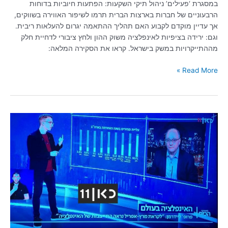
במסגרת ‘פעילים’ ניהול תיקי השקעות: הפתעות חיוביות בדוחות
הרבעוניים של חברות בארצות הברית תרמו לשיפור האווירה בשווקים,
אך עדיין מוקדם לקבוע האם תהליך ההתאמה יגרום להעלאות ריבית.
וגם: ירידה בציפיות לאינפלציה משוק ההון ולחץ ציבורי לדחיית חלק
מההתייקרויות במשק בישראל. קראו את הסקירה המלאה:
Read More »
צפו
בפרופ'
ליאו
ליידרמן
בכאן
11:
"לקראת
מרץ-אפריל
נראה
התייצבות