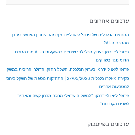
e
a
עדכונים אחרונים
r
c
התחזית הכלכלית של פרופ' ליאו ליידרמן: מהו היתרון האנושי בעידן
h
מהפכת ה-AI?
f
פרופ' ליידרמן בערוץ הכלכלה: שינויים בהשקעות ב- AI יהיו הגורם
o
הדומיננטי בשווקים
r
פרופ' ליאו ליידרמן בערוץ הכלכלה: השקל החזק, הדולר והריבית במשק
:
סקירה מאקרו כלכלית 27/05/2026 | התחזקות נוספת של השקל ביחס
למטבעות אחרים
פרופ׳ ליאו ליידרמן: ״למשק הישראלי מחכה מבחן קשה ומאתגר
לשנים הקרובות״
עדכונים בפייסבוק