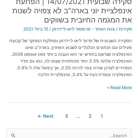
סקירה שבועית 14/07/2021 | הפתעת
המגמה
אינפלציית יוני בארה"ב לא צפויה לשנות
החיובית
בשווקים
את המגמה החיובית בשווקים
סקירות
/
צוות האתר - פרופסור ליאו ליידרמן
/
15 ביולי 2021
הסקירה השבועית של פרופ' ליאו ליידרמן ומחלקת המחקר של קבוצת
פעילים עם הנתונים הכלכליים לשבוע האחרון. בארה"ב שיעו
האינפלציה שנרשם בחודש יוני הוא הגבוה ביותר מאז אוגוסט 2008.
האינפלציה עלתה 0.5% יותר מהתחזית שצפו לה, כמו גם מדד
המחירים לצרכן שהיה צפוי להיות 0.5%, אך בפועל עלה ל-0.9%.
האינפלציה עומדת כעת על 5.4%, ואינפלציית הליבה
Read More »
←
Next
5
…
2
1
S