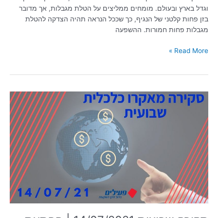
וגדל בארץ ובעולם. מומחים ממליצים על הטלת מגבלות, אך מדובר
בזן פחות קלטני של הנגיף, כך שככל הנראה תהיה הצדקה להטלת
מגבלות פחות חמורות. ההשפעה
Read More »
סקירה
שבועית
14/07/2021
|
הפתעת
אינפלציית
יוני
בארה"ב
לא
צפויה
לשנות
את