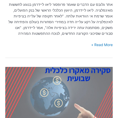
אתר גלובס עם הדברים שאמר פרופסור ליאו ליידרמן בנוגע לחששות
מאינפלציה. ליאו ליידרמן, היועץ הכלכלי הראשי של בנק הפועלים,
אומר שרמת אי הוודאות עלתה. "לאחר תקופה של עלייה בציפיות
לאינפלציה על רקע עלייה חדה במחירי הסחורות בעולם והפתיחה של
משקים, מסתמנת עתה ירידה בציפיות אלה", אמר ליידרמן. "אנו
סבורים שסיכוני הקורונה החדשים, לנוכח ההתפשטות המהירה
Read More »
סקירה
שבועית
04/08/2021
|
חרף
סיכוני
הקורונה
מדדי
המניות