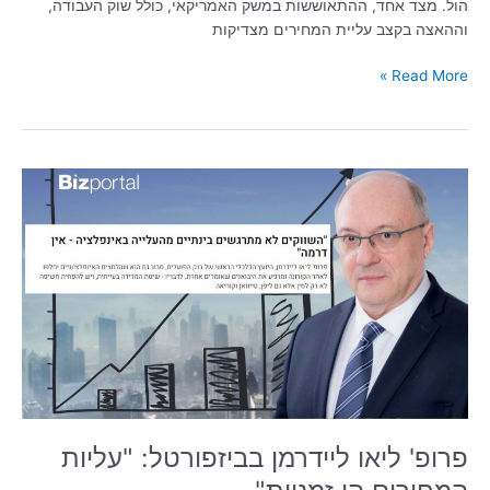
הול. מצד אחד, ההתאוששות במשק האמריקאי, כולל שוק העבודה,
וההאצה בקצב עליית המחירים מצדיקות
Read More »
פרופ'
ליאו
ליידרמן
בביזפורטל:
"עליות
המחירים
הן
זמניות"
פרופ' ליאו ליידרמן בביזפורטל: "עליות