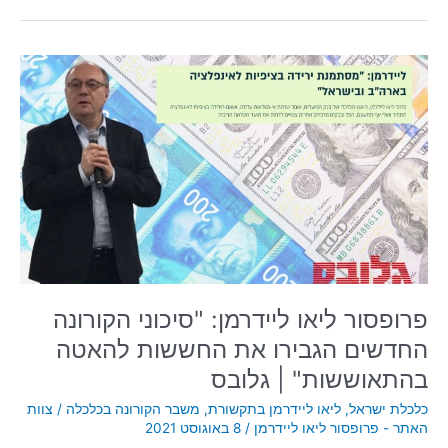
פרופסור
ליאו
ליידרמן:
"סיכוני
הקורונה
החדשים
הגבירו
את
החששות
להאטה
בהתאוששות"
|
פרופסור ליאו ליידרמן: "סיכוני הקורונה
גלובס
החדשים הגבירו את החששות להאטה
בהתאוששות" | גלובס
כלכלת ישראל
,
ליאו ליידרמן בתקשורת
,
משבר הקורונה בכלכלה
/
צוות
האתר - פרופסור ליאו ליידרמן
/
8 באוגוסט 2021