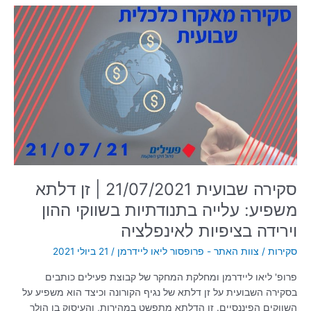
סקירה
שבועית
21/07/2021
|
זן
דלתא
משפיע:
עלייה
בתנודתיות
בשווקי
ההון
וירידה
סקירה שבועית 21/07/2021 | זן דלתא
בציפיות
משפיע: עלייה בתנודתיות בשווקי ההון
לאינפלציה
וירידה בציפיות לאינפלציה
סקירות
/
צוות האתר - פרופסור ליאו ליידרמן
/
21 ביולי 2021
פרופ' ליאו ליידרמן ומחלקת המחקר של קבוצת פעילים כותבים
בסקירה השבועית על זן דלתא של נגיף הקורונה וכיצד הוא משפיע על
השווקים הפיננסיים. זן הדלתא מתפשט במהירות, והעיסוק בו הולך