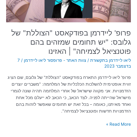
תחומים
שמזהים
בהם
פוטנציאל
לצמיחה"
פרופ' ליידרמן בפודקאסט "הצוללת" של
|
גלובס: "יש תחומים שמזהים בהם
האזינו
פוטנציאל לצמיחה" | האזינו
ליאו ליידרמן בתקשורת
/
צוות האתר - פרופסור ליאו ליידרמן
/
7
בדצמבר 2023
פרופ' ליאו ליידרמן התארח בפודקאסט "הצוללת" של גלובס, שם הציג
זווית אופטימית להשלכות הכלכליות של המלחמה: "משברים יוצרים
הזדמנויות. אני מקווה שישראל של אחרי המלחמה תהיה שונה לגמרי
מישראל שהייתה לפניה. לצד הכאב, כי הכאב לא ייעלם מכל אחת
ואחד מאיתנו, כאומה – בכל זאת יש תחומים שאפשר לזהות בהם
הזדמנויות חדשות ופוטנציאל לצמיחה".
Read More »