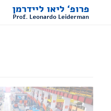
ילוג
תוכן
האזינו:
פרופ'
ליידרמן
דן