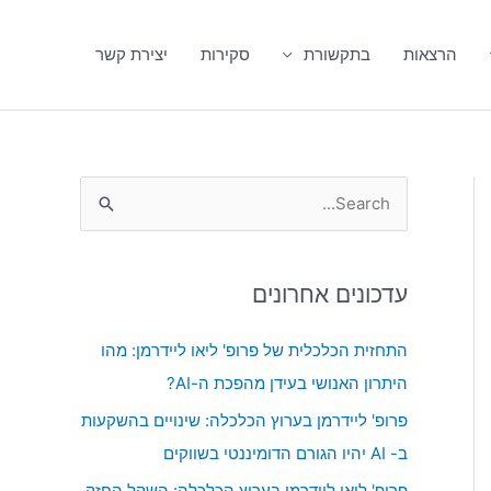
הרצאות
בתקשורת
סקירות
יצירת קשר
S
e
a
עדכונים אחרונים
r
c
התחזית הכלכלית של פרופ' ליאו ליידרמן: מהו
h
היתרון האנושי בעידן מהפכת ה-AI?
f
פרופ' ליידרמן בערוץ הכלכלה: שינויים בהשקעות
o
ב- AI יהיו הגורם הדומיננטי בשווקים
r
פרופ' ליאו ליידרמן בערוץ הכלכלה: השקל החזק,