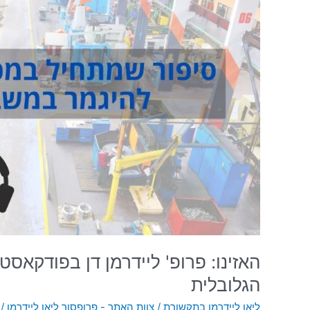
בפודקאסט
הארץ
על
משבר
שרשרת
האספקה
הגלובלית
האזינו: פרופ' ליידרמן דן בפודק
הגלובלית
ליאו ליידרמן בתקשורת
/
צוות האתר - פרופסור ליאו ליידרמן
/