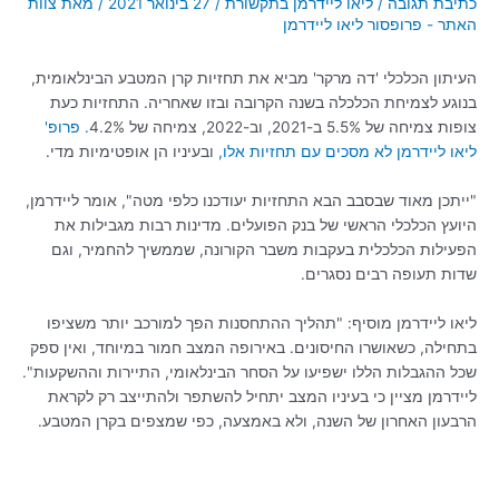
כתיבת תגובה
/
ליאו ליידרמן בתקשורת
/
27 בינואר 2021
/ מאת
צוות
האתר - פרופסור ליאו ליידרמן
העיתון הכלכלי 'דה מרקר' מביא את תחזיות קרן המטבע הבינלאומית,
בנוגע לצמיחת הכלכלה בשנה הקרובה ובזו שאחריה. התחזיות כעת
צופות צמיחה של 5.5% ב-2021, וב-2022, צמיחה של 4.2%
. פרופ'
ליאו ליידרמן לא מסכים עם תחזיות אלו,
ובעיניו הן אופטימיות מדי.
"ייתכן מאוד שבסבב הבא התחזיות יעודכנו כלפי מטה", אומר ליידרמן,
היועץ הכלכלי הראשי של בנק הפועלים. מדינות רבות מגבילות את
הפעילות הכלכלית בעקבות משבר הקורונה, שממשיך להחמיר, וגם
שדות תעופה רבים נסגרים.
ליאו ליידרמן מוסיף: "תהליך ההתחסנות הפך למורכב יותר משציפו
בתחילה, כשאושרו החיסונים. באירופה המצב חמור במיוחד, ואין ספק
שכל ההגבלות הללו ישפיעו על הסחר הבינלאומי, התיירות וההשקעות".
ליידרמן מציין כי בעיניו המצב יתחיל להשתפר ולהתייצב רק לקראת
הרבעון האחרון של השנה, ולא באמצעה, כפי שמצפים בקרן המטבע.