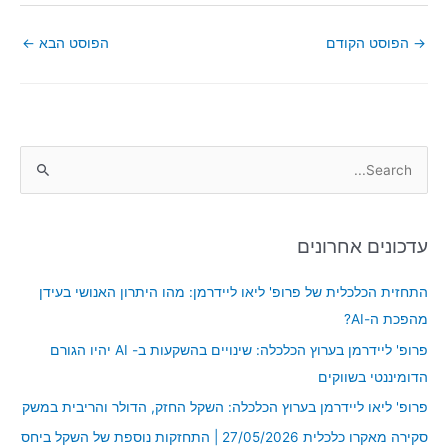
→
הפוסט הקודם
הפוסט הבא
←
S
e
a
עדכונים אחרונים
r
c
התחזית הכלכלית של פרופ' ליאו ליידרמן: מהו היתרון האנושי בעידן
h
מהפכת ה-AI?
f
פרופ' ליידרמן בערוץ הכלכלה: שינויים בהשקעות ב- AI יהיו הגורם
o
הדומיננטי בשווקים
r
פרופ' ליאו ליידרמן בערוץ הכלכלה: השקל החזק, הדולר והריבית במשק
:
סקירה מאקרו כלכלית 27/05/2026 | התחזקות נוספת של השקל ביחס