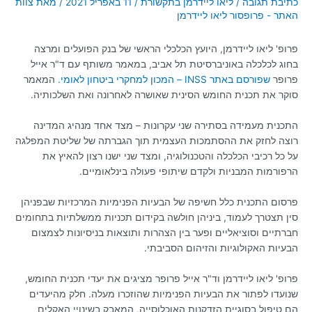
כתיבת תגובה
/
ליאו ליידרמן בתקשורת
/
11 באפריל 2021
/ מאת
צוות
האתר - פרופסור ליאו ליידרמן
פרופ' ליאו ליידרמן, היועץ הכלכלי הראשי של בנק הפועלים ומרצה
בחוג לכלכלה באוניברסיטת תל אביב, במאמר משותף עם ד"ר אייל
פרופר
שפורסם באתר INSS – המכון למחקרי ביטחון לאומי.
המאמר
סוקר את תכנית החומש הסינית שאושרה לאחרונה ואת השלכותיה.
התכנית מעמידה בסתירה שני עקרונות – מצד אחד מנהיג המדינה
רוצה לחזק את ההסתמכות העצמית תוך הגברתה של שליטת המפלגה
על כל רכיבי הכלכלה והטכנולוגיה, ומצד שני ישנו רצון להאיץ את
הרפורמות המבניות ולקדם שיתופי פעולה בינלאומיים.
פרסום התכנית כלל חשיפה של הבעיות הפנימיות המרכזיות שבפניהן
סין תצטרך לעמוד, ביניהן חולשה בקידום תכניות ממשלתיות בתחומים
חברתיים וסוציאליים ופער בין הצהרות ותוצאות בניסיונות לצמצום
הבעיות האקולוגיות והזיהום הסביבתי.
פרופ' ליאו ליידרמן וד"ר אייל פרופר מציגים את יעדי תכנית החומש,
שנועדו לפתור את הבעיות הפנימיות שהוזכרו מעלה. חלק מהיעדים
הם טיפול בסוגיית הזדקנות האוכלוסייה, המאבק בשינויי האקלים