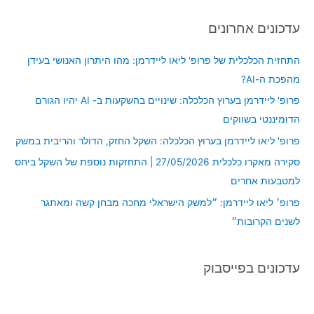
a
עדכונים אחרונים
r
c
התחזית הכלכלית של פרופ' ליאו ליידרמן: מהו היתרון האנושי בעידן
h
מהפכת ה-AI?
f
פרופ' ליידרמן בערוץ הכלכלה: שינויים בהשקעות ב- AI יהיו הגורם
o
הדומיננטי בשווקים
r
פרופ' ליאו ליידרמן בערוץ הכלכלה: השקל החזק, הדולר והריבית במשק
:
סקירה מאקרו כלכלית 27/05/2026 | התחזקות נוספת של השקל ביחס
למטבעות אחרים
פרופ׳ ליאו ליידרמן: ״למשק הישראלי מחכה מבחן קשה ומאתגר
לשנים הקרובות״
עדכונים בפייסבוק